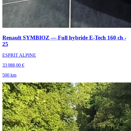
Renault SYMBIOZ — Full hybride E-Tech 160 ch -
25
ESPRIT ALPINE
33 988,00 €
500 km