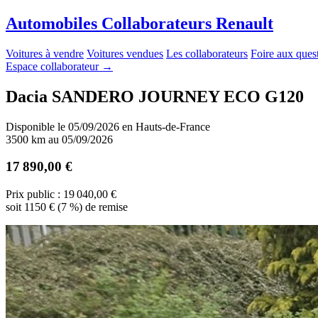
A
utomobiles
C
ollaborateurs
R
enault
Voitures à vendre
Voitures vendues
Les collaborateurs
Foire aux ques
Espace collaborateur
→
Dacia SANDERO JOURNEY ECO G120
Disponible le 05/09/2026 en Hauts-de-France
3500 km au 05/09/2026
17 890,00 €
Prix public : 19 040,00 €
soit 1150 € (7 %) de remise